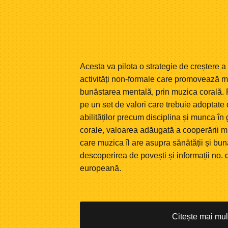
Acesta va pilota o strategie de creștere a
activități non-formale care promovează mu
bunăstarea mentală, prin muzica corală. 
pe un set de valori care trebuie adoptate 
abilităților precum disciplina și munca în 
corale, valoarea adăugată a cooperării mu
care muzica îl are asupra sănătății și bun
descoperirea de povești și informații no. 
europeană.
Citește mai mu