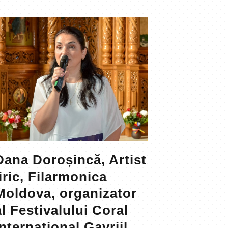
Dana Doroșincă, Artist
liric, Filarmonica
Moldova, organizator
al Festivalului Coral
Internaţional Gavriil