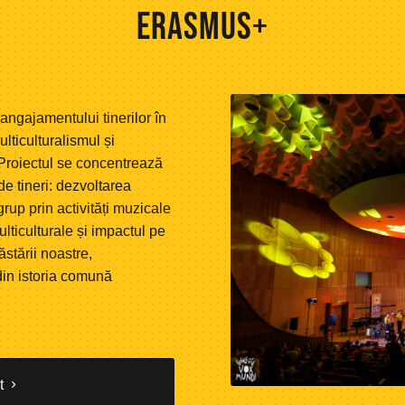
ERASMUS+
 angajamentului tinerilor în
lticulturalismul și
Proiectul se concentrează
de tineri: dezvoltarea
grup prin activități muzicale
lticulturale și impactul pe
ăstării noastre,
din istoria comună
lt