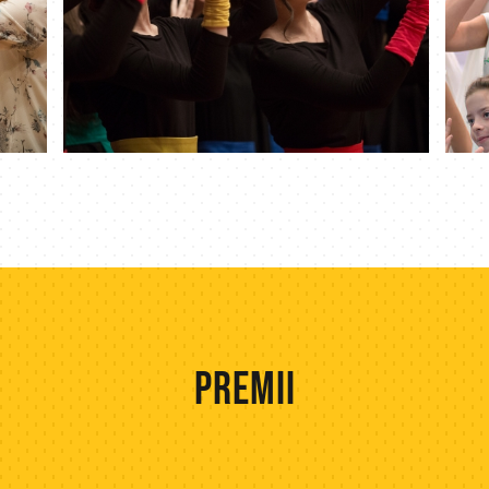
Polonia
Z
Skowronki Girls,
PREMII