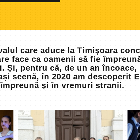
lul care aduce la Timișoara concer
re face ca oamenii să fie împreună
i. Și, pentru că, de un an încoace
eași scenă, în 2020 am descoperit 
 împreună și în vremuri stranii.