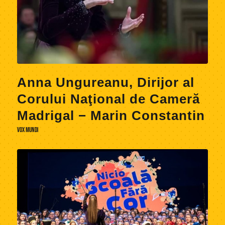
Anna Ungureanu, Dirijor al
Corului Naţional de Cameră
Madrigal − Marin Constantin
VOX MUNDI