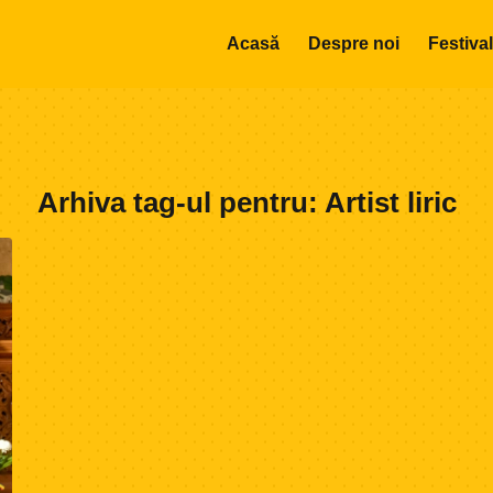
Acasă
Despre noi
Festival
Arhiva tag-ul pentru:
Artist liric